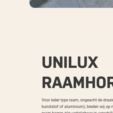
UNILUX
RAAMHO
Voor ieder type raam, ongeacht de draair
kunststof of aluminium), bieden wij op
raam-horren zijn verkrijgbaar in verschi