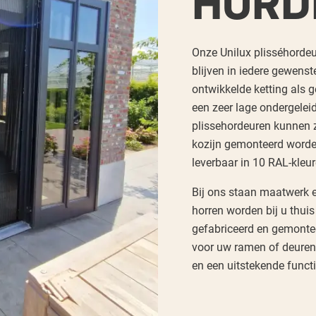
HORD
Onze Unilux plisséhordeu
blijven in iedere gewenst
ontwikkelde ketting als 
een zeer lage ondergelei
plissehordeuren kunnen z
kozijn gemonteerd worde
leverbaar in 10 RAL-kleu
Bij ons staan maatwerk e
horren worden bij u thui
gefabriceerd en gemontee
voor uw ramen of deuren,
en een uitstekende functi