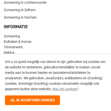
Zonwering in Lichtenvoorde
Zonwering in Zelhem
Zonwering in Harfsen
INFORMATIE
Zonwering
Rolluiken & horren
Timmerwerk
Elektra
Contact
Om u zo goed mogelijk van dienst te zijn, gebruiken wij cookies om
de website te verbeteren, gebruiksvriendelijker te maken, social
media aan te kunnen bieden en bezoekersstatistieken te
analyseren. We gebruiken JavaScripts, webbakens en (tracking)
cookies. Sommige (tracking) cookies verzamelen mogelijk ook
© 2026
M. Spruijt Onderhoudsbedrijf | Website door
Imade
gegevens buiten deze website.
Wat zijn cookies?
JA, IK ACCEPTEER COOKIES
Cookies
|
Disclaimer
|
Privacybeleid
|
Sitemap